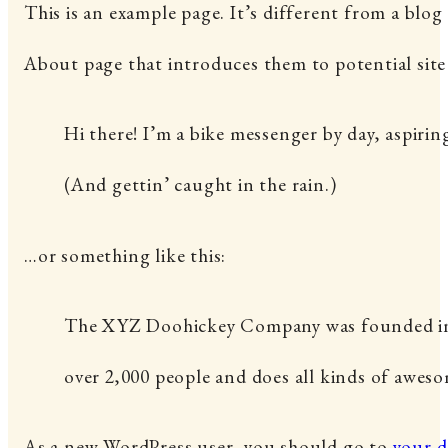
This is an example page. It’s different from a blog
About page that introduces them to potential site v
Hi there! I’m a bike messenger by day, aspiring
(And gettin’ caught in the rain.)
…or something like this:
The XYZ Doohickey Company was founded in 19
over 2,000 people and does all kinds of awe
As a new WordPress user, you should go to
your 