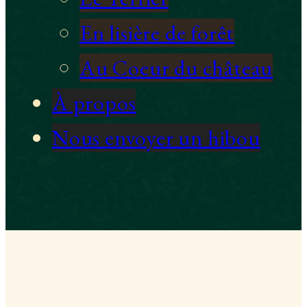
En lisière de forêt
Au Coeur du château
À propos
Nous envoyer un hibou