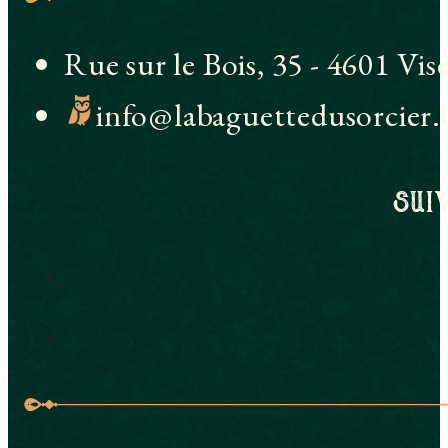
Rue sur le Bois, 35 - 4601 Vis
info@labaguettedusorcier.
sui