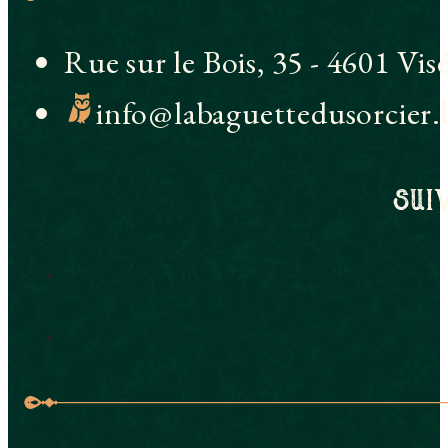
Rue sur le Bois, 35 - 4601 Vis
info@labaguettedusorcier.
sui