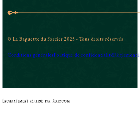
© La Baguette du Sorcier 2025 - Tous droits réservés
Conditions générales
Politique de confidentialité
Règlement i
Enchantement réalisé par Axiocom