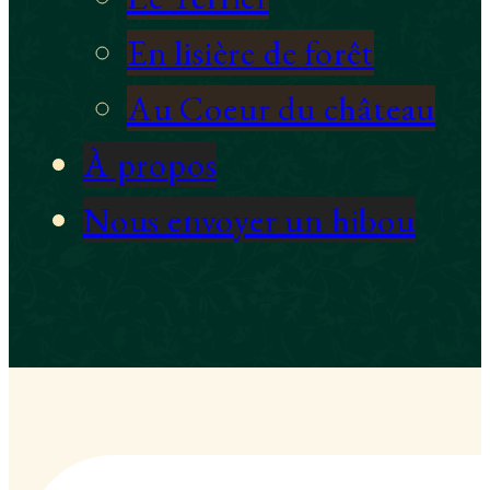
En lisière de forêt
Au Coeur du château
À propos
Nous envoyer un hibou