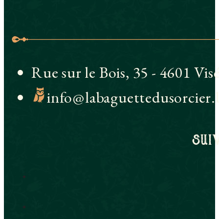
Rue sur le Bois, 35 - 4601 Vis
info@labaguettedusorcier.
sui